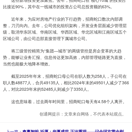
比接近90%，其中在一线城市的投资占公司总投资额的63%。
近年来，为应对房地产行业的下行趋势，招商蛇口数次内部调
整，刀刃向内。去年，公司优化组织架构，开发业务层面减少管理层
级，取消华东区域、华南区域、华西区域、华北区域和江南区域五个
区域公司，由公司总部直接管理下属城市公司。
将三级管控精简为“集团—城市”的两级管控是房企变革的大趋
势，能够让业务汇报、信息传达更加高效，内部管理链路更为直接，
当然也能极大地降本增效。
截至2025年年末，招商蛇口母公司在职人数为258人，子公司在
职人数48877人，合共49135人，相比2024年末的49501人减少了366
人，对比2023年末的52485人则减少了3350人。
这也意味着，过去两年时间里，招商蛇口每天有4.58个人离开。
创通网提示：文章来自网络，不代表本站观点。
上一篇：
鑫赢智投 祈愿：华夏盛世 正法重现——记金珂玄雷金刚