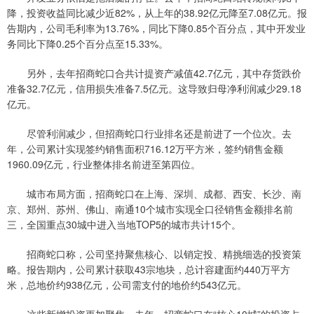
降，投资收益同比减少近82%，从上年的38.92亿元降至7.08亿元。报
告期内，公司毛利率为13.76%，同比下降0.85个百分点，其中开发业
务同比下降0.25个百分点至15.33%。
另外，去年招商蛇口合共计提资产减值42.7亿元，其中存货跌价
准备32.7亿元，信用损失准备7.5亿元。这导致归母净利润减少29.18
亿元。
尽管利润减少，但招商蛇口行业排名还是前进了一个位次。去
年，公司累计实现签约销售面积716.12万平方米，签约销售金额
1960.09亿元，行业整体排名前进至第四位。
城市布局方面，招商蛇口在上海、深圳、成都、西安、长沙、南
京、郑州、苏州、佛山、南通10个城市实现全口径销售金额排名前
三，全国重点30城中进入当地TOP5的城市共计15个。
招商蛇口称，公司坚持聚焦核心、以销定投、精挑细选的投资策
略。报告期内，公司累计获取43宗地块，总计容建面约440万平方
米，总地价约938亿元，公司需支付的地价约543亿元。
这些新增投资更加聚焦。去年，招商蛇口在“核心10城”的投资占