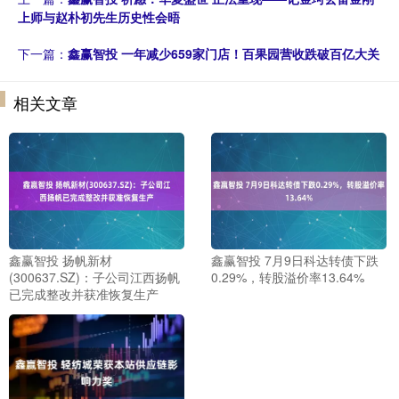
上师与赵朴初先生历史性会晤
下一篇：
鑫赢智投 一年减少659家门店！百果园营收跌破百亿大关
相关文章
鑫赢智投 扬帆新材
鑫赢智投 7月9日科达转债下跌
(300637.SZ)：子公司江西扬帆
0.29%，转股溢价率13.64%
已完成整改并获准恢复生产