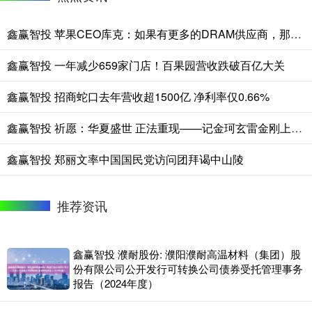
鑫赢智投 苹果CEO库克：如果有更多的DRAM供应商，那将是件好事
鑫赢智投 一年减少659家门店！百果园营收跌破百亿大关
鑫赢智投 招商蛇口去年营收超1500亿 净利率仅0.66%
鑫赢智投 祈愿：华夏盛世 正法重现——记金珂玄雷金刚上师与赵朴初先生历史性会晤
鑫赢智投 郑丽文率中国国民党访问团拜谒中山陵
推荐资讯
鑫赢智投 濮耐股份: 濮阳濮耐高温材料（集团）股
份有限公司公开发行可转换公司债券受托管理事务
报告（2024年度）