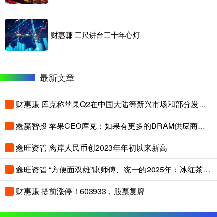
财惠赚 三尺讲台三十年心灯
最新文章
财惠赚 库克称苹果Q2在中国大陆等新兴市场和部分发达市场打破纪录，公司股价盘后跌幅仍然扩大至5%
鑫赢智投 苹果CEO库克：如果有更多的DRAM供应商，那将是件好事
鑫旺资管 离岸人民币创2023年年初以来新高
鑫旺资管 “方便面双雄”康师傅、统一的2025年：冰红茶大本营被“围剿”，饮料一哥丢了，方便面却越贵越香
财惠赚 提前涨停！603933，股票复牌