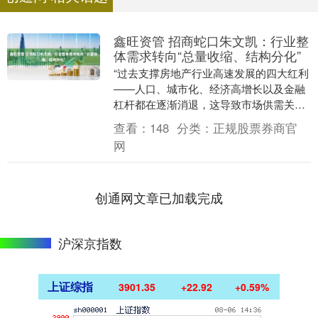
鑫旺资管 招商蛇口朱文凯：行业整
体需求转向“总量收缩、结构分化”
“过去支撑房地产行业高速发展的四大红利
——人口、城市化、经济高增长以及金融
杠杆都在逐渐消退，这导致市场供需关系
发生重大改变，市场供大于求，成交格局
查看：
148
分类：
正规股票券商官
进入存量时代。....
网
创通网文章已加载完成
沪深京指数
上证综指
3901.35
+22.92
+0.59%