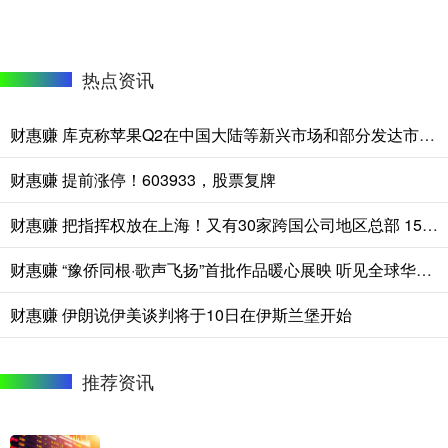
热点资讯
财惠赚 库克称苹果Q2在中国大陆等新兴市场和部分发达市场打破纪录，公司股价盘后跌幅仍然扩大至5%
财惠赚 提前涨停！603933，股票复牌
财惠赚 把指挥权放在上海！又有30家跨国公司地区总部 15家外资研发中心获颁证书
财惠赚 “豫侨同根·歌声飞扬”首批作品暖心展映 听见全球华裔青少年的文化回响
财惠赚 伊朗说伊美谈判将于10日在伊斯兰堡开始
推荐资讯