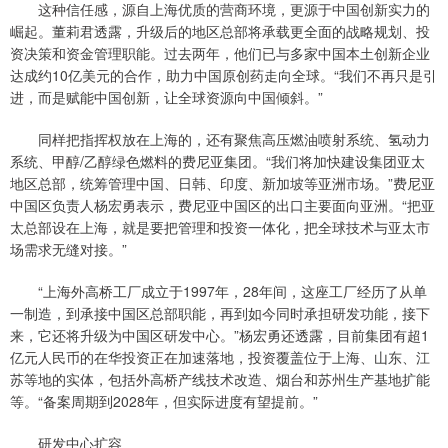
这种信任感，源自上海优质的营商环境，更源于中国创新实力的
崛起。董莉君透露，升级后的地区总部将承载更全面的战略规划、投
资决策和资金管理职能。过去两年，他们已与多家中国本土创新企业
达成约10亿美元的合作，助力中国原创药走向全球。“我们不再只是引
进，而是赋能中国创新，让全球资源向中国倾斜。”
同样把指挥权放在上海的，还有聚焦高压燃油喷射系统、氢动力
系统、甲醇/乙醇绿色燃料的费尼亚集团。“我们将加快建设集团亚太
地区总部，统筹管理中国、日韩、印度、新加坡等亚洲市场。”费尼亚
中国区负责人杨宏勇表示，费尼亚中国区的出口主要面向亚洲。“把亚
太总部设在上海，就是要把管理和投资一体化，把全球技术与亚太市
场需求无缝对接。”
“上海外高桥工厂成立于1997年，28年间，这座工厂经历了从单
一制造，到承接中国区总部职能，再到如今同时承担研发功能，接下
来，它还将升级为中国区研发中心。”杨宏勇还透露，目前集团有超1
亿元人民币的在华投资正在加速落地，投资覆盖位于上海、山东、江
苏等地的实体，包括外高桥产线技术改造、烟台和苏州生产基地扩能
等。“备案周期到2028年，但实际进度有望提前。”
研发中心扩容