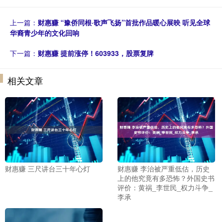
上一篇：
财惠赚 “豫侨同根·歌声飞扬”首批作品暖心展映 听见全球
华裔青少年的文化回响
下一篇：
财惠赚 提前涨停！603933，股票复牌
相关文章
财惠赚 三尺讲台三十年心灯
财惠赚 李治被严重低估，历史
上的他究竟有多恐怖？外国史书
评价：黄祸_李世民_权力斗争_
李承