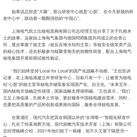
如果说总部是“大脑”，那么研发中心就是“心脏”。在今天获颁的研
发中心中，跳动着一颗颗强劲的“中国心”。
上海电气凯士比核电泵阀有限公司总经理王也分享了关于扎根本
土的故事。这家由上海电气集团与德国KSB集团共同成立的合资公
司，逐步掌握了核主泵（核反应堆冷却剂主泵）等核安全级泵类产品
的核心技术，还在积极参与核聚变相关的前瞻性研发，配合上海电气
核电集团开展前期试验性验证。
“我们始终坚持‘Local for Local’的国产化战略不动摇。”王也告诉
记者，在上海临港建立外资研发中心，目标只有一个：让被誉为核电
站“心脏”的核主泵等核电关键装备实现国产化、自主化。“未来五年，
国内核电市场确定性很强，国家战略支撑很明确。”王也表示，“我们
立足上海临港，扎根本土市场，更好服务中国核电建设需求。同时，
也要把高质量的产品和创新成果推向国际，服务全球核电发展。”
在黄浦区，现代汽车把其在韩国以外的“全球唯一”智能化研发中
心，扎在了恒基旭辉天地。现代前瞻汽车技术开发（上海）有限公司
总经理杨峰介绍，2021年他们租了一栋楼，前不久又签下隔壁另一