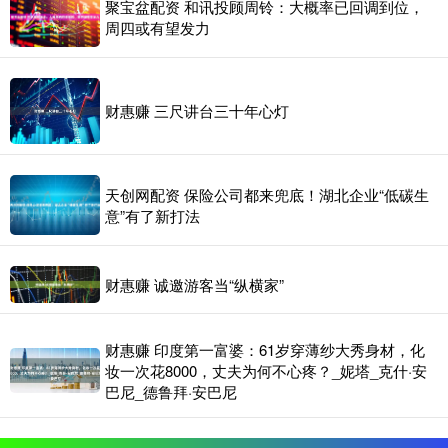
聚宝盆配资 和讯投顾周铃：大概率已回调到位，
周四或有望发力
财惠赚 三尺讲台三十年心灯
天创网配资 保险公司都来兜底！湖北企业“低碳生
意”有了新打法
财惠赚 诚邀游客当“纵横家”
财惠赚 印度第一富婆：61岁穿薄纱大秀身材，化
妆一次花8000，丈夫为何不心疼？_妮塔_克什·安
巴尼_德鲁拜·安巴尼