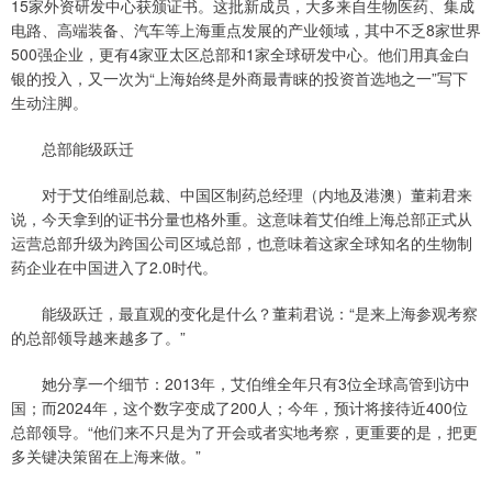
15家外资研发中心获颁证书。这批新成员，大多来自生物医药、集成
电路、高端装备、汽车等上海重点发展的产业领域，其中不乏8家世界
500强企业，更有4家亚太区总部和1家全球研发中心。他们用真金白
银的投入，又一次为“上海始终是外商最青睐的投资首选地之一”写下
生动注脚。
总部能级跃迁
对于艾伯维副总裁、中国区制药总经理（内地及港澳）董莉君来
说，今天拿到的证书分量也格外重。这意味着艾伯维上海总部正式从
运营总部升级为跨国公司区域总部，也意味着这家全球知名的生物制
药企业在中国进入了2.0时代。
能级跃迁，最直观的变化是什么？董莉君说：“是来上海参观考察
的总部领导越来越多了。”
她分享一个细节：2013年，艾伯维全年只有3位全球高管到访中
国；而2024年，这个数字变成了200人；今年，预计将接待近400位
总部领导。“他们来不只是为了开会或者实地考察，更重要的是，把更
多关键决策留在上海来做。”