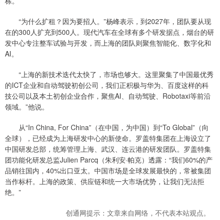
栋。
“为什么扩租？因为要招人。”杨峰表示，到2027年，团队要从现
在的300人扩充到500人。现代汽车在全球有多个研发据点，烟台的研
发中心专注整车试验与开发，而上海的团队则聚焦智能化、数字化和
AI。
“上海的新技术迭代太快了，市场也够大。这里聚集了中国最优秀
的ICT企业和自动驾驶初创公司，我们正积极与华为、百度这样的科
技公司以及本土初创企业合作，聚焦AI、自动驾驶、Robotaxi等前沿
领域。”他说。
从“In China, For China”（在中国，为中国）到“To Global”（向
全球），已经成为上海研发中心的新使命。罗盖特集团在上海设立了
中国研发总部，统筹管理上海、武汉、连云港的研发团队。罗盖特集
团功能化研发总监Julien Parcq（朱利安·帕克）透露：“我们60%的产
品销往国内，40%出口亚太。中国市场是全球发展最快的，常被集团
当作标杆。上海的政策、供应链和统一大市场优势，让我们无法拒
绝。”
创通网提示：文章来自网络，不代表本站观点。