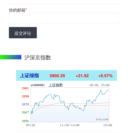
你的邮箱
*
提交评论
沪深京指数
上证综指
3900.35
+21.92
+0.57%