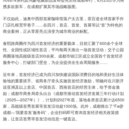
携多款新车，在成都扩展其市场战略版图。
不仅如此，迪奥中西部首家咖啡馆落户太古里，茶百道全球首家手作
门店扎根宽窄巷子……在四川，首店、首发、首展等以“首”为特色的
商业案例，正从零星亮点演变为城市商业的标配。
春熙路商圈作为四川首发经济的重要载体，目前汇聚了600余个全球
性、全国性或区域性首店，平均每两天推出一场首发活动；交子公园
商圈落地高能级首店300余家。成都市锦江区成立全国首个首发经济
服务中心，打破部门壁垒，为企业提供全生命周期服务……
近年来，首发经济已成为四川加快建设国际消费目的地和美好生活体
验地的重要抓手。省商务厅牵头实施首发经济激励，明确对在川新开
设亚洲及以上首店、中国首店、西南首店的经营主体，给予资金激
励；成都市商务局牵头出台《成都市推动首发经济发展三年行动计划
（2025—2027年）》，计划到2027年底，落地各类首店累计达6500
家，高能级首秀首展等首发活动超1000场。此外，成都推出了“Fa@
成都—‘我要首发’服务码”，企业扫码即可查询首发经济相关政策措
施，让首店首秀等首发活动信息一键直达。