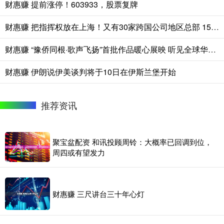
财惠赚 提前涨停！603933，股票复牌
财惠赚 把指挥权放在上海！又有30家跨国公司地区总部 15家外资研发中心获颁证书
财惠赚 “豫侨同根·歌声飞扬”首批作品暖心展映 听见全球华裔青少年的文化回响
财惠赚 伊朗说伊美谈判将于10日在伊斯兰堡开始
推荐资讯
聚宝盆配资 和讯投顾周铃：大概率已回调到位，
周四或有望发力
财惠赚 三尺讲台三十年心灯