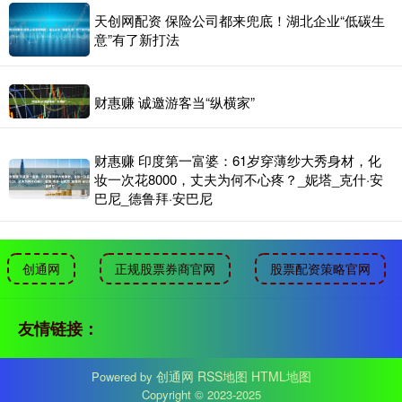
天创网配资 保险公司都来兜底！湖北企业“低碳生
意”有了新打法
财惠赚 诚邀游客当“纵横家”
财惠赚 印度第一富婆：61岁穿薄纱大秀身材，化
妆一次花8000，丈夫为何不心疼？_妮塔_克什·安
巴尼_德鲁拜·安巴尼
创通网
正规股票券商官网
股票配资策略官网
友情链接：
创通网
RSS地图
HTML地图
Powered by
Copyright
© 2023-2025