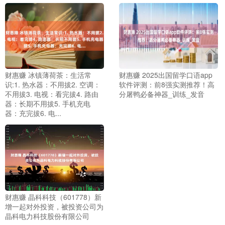
财惠赚 冰镇薄荷茶：生活常
财惠赚 2025出国留学口语app
识:1. 热水器：不用拔2. 空调：
软件评测：前8强实测推荐！高
不用拔3. 电视：看完拔4. 路由
分屠鸭必备神器_训练_发音
器：长期不用拔5. 手机充电
器：充完拔6. 电...
财惠赚 晶科科技（601778）新
增一起对外投资，被投资公司为
晶科电力科技股份有限公司