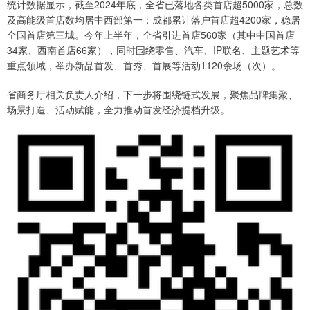
统计数据显示，截至2024年底，全省已落地各类首店超5000家，总数
及高能级首店数均居中西部第一；成都累计落户首店超4200家，稳居
全国首店第三城。今年上半年，全省引进首店560家（其中中国首店
34家、西南首店66家），同时围绕零售、汽车、IP联名、主题艺术等
重点领域，举办新品首发、首秀、首展等活动1120余场（次）。
省商务厅相关负责人介绍，下一步将围绕链式发展，聚焦品牌集聚、
场景打造、活动赋能，全力推动首发经济提档升级。